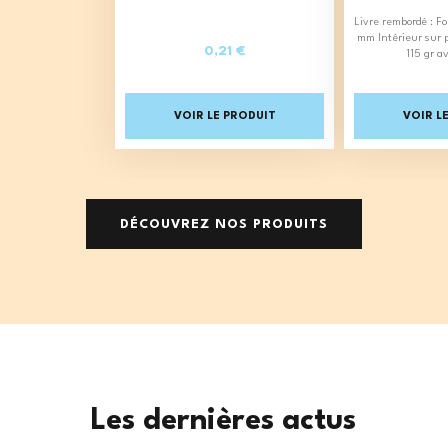
Livre rembordé : F
mm Intérieur sur 
0,21 €
115 gr a
Prix
VOIR LE PRODUIT
VOIR L
DÉCOUVREZ NOS PRODUITS
Les dernières actus