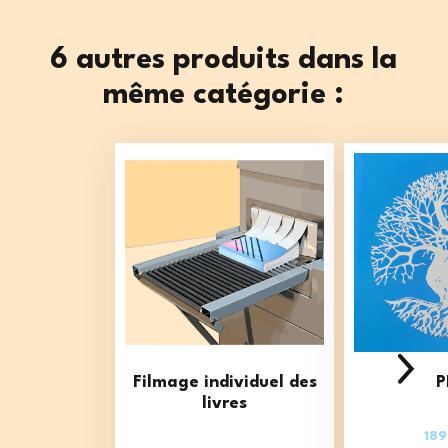
6 autres produits dans la
même catégorie :
Filmage individuel des
P
livres
189