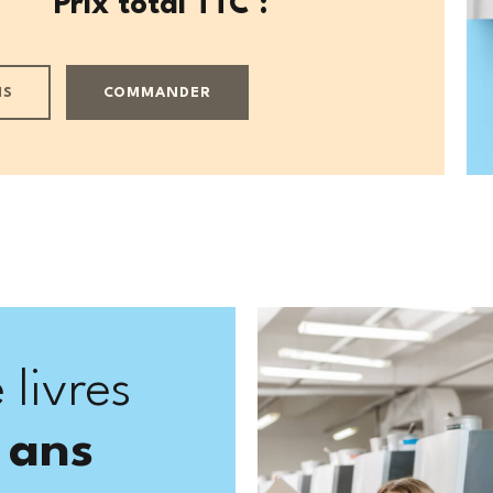
Prix total TTC
:
IS
COMMANDER
 livres
 ans