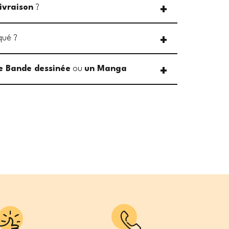
livraison
?
qué ?
e Bande dessinée
ou
un Manga