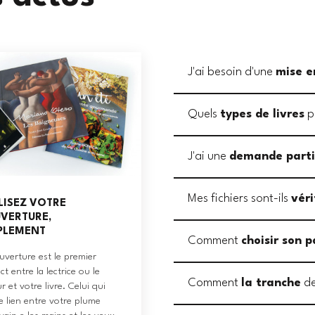
J'ai besoin d'une
mise e
Quels
types de livres
p
J'ai une
demande parti
Mes fichiers sont-ils
véri
LISEZ VOTRE
VERTURE,
PLEMENT
Comment
choisir son p
uverture est le premier
ct entre la lectrice ou le
Comment
la tranche
de
ur et votre livre. Celui qui
le lien entre votre plume