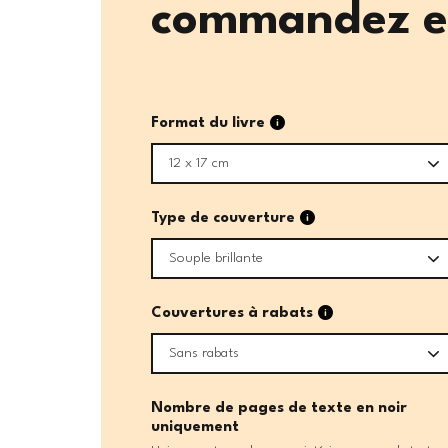
commandez en
6
Format du livre
12 x 17 cm
6
Type de couverture
Souple brillante
6
Couvertures à rabats
Sans rabats
Nombre de pages de texte en noir
uniquement