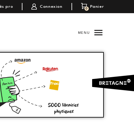
i
j
ès pro
Connexion
Panier
0

MENU