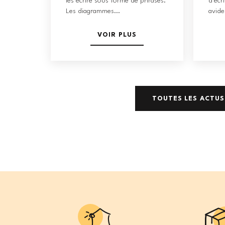
les écrire sous forme de phrases.
d'écr
Les diagrammes...
avide
VOIR PLUS
TOUTES LES ACTUS