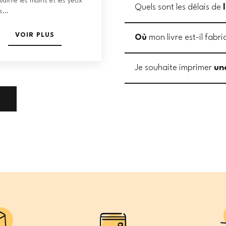
ivain·e les mains et les yeux
Quels sont les délais de
s...
VOIR PLUS
Où
mon livre est-il fabri
Je souhaite imprimer
un