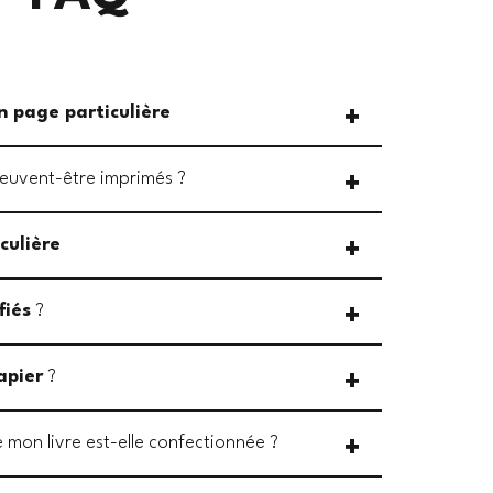
n page particulière
euvent-être imprimés ?
culière
fiés
?
apier
?
 mon livre est-elle confectionnée ?