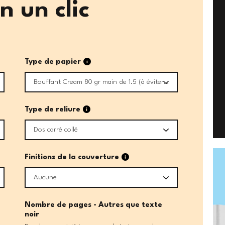
 un clic
6
Type de papier
Bouffant Cream 80 gr main de 1.5 (à éviter si pages en quadri)
6
Type de reliure
Dos carré collé
6
Finitions de la couverture
Aucune
Nombre de pages - Autres que texte
noir