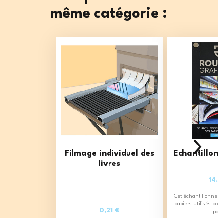
même catégorie :
Filmage individuel des
Echantillo
livres
14
Cet échantillonne
papiers utilisés pou
0,21 €
po